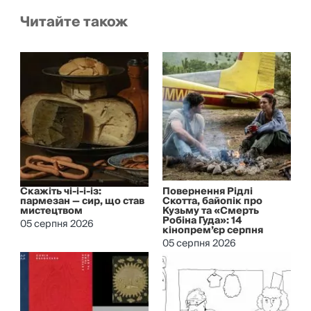
Читайте також
Скажіть чі-і-і-із:
Повернення Рідлі
пармезан — сир, що став
Скотта, байопік про
мистецтвом
Кузьму та «Смерть
Робіна Гуда»: 14
05 серпня 2026
кінопрем’єр серпня
05 серпня 2026