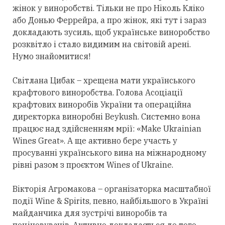
жінок у виноробстві. Тільки не про Ніколь Кліко
або Донью Феррейра, а про жінок, які тут і зараз
докладають зусиль, щоб українське виноробство
розквітло і стало видимим на світовій арені.
Нумо знайомитися!
Світлана Цибак – хрещена мати українського
крафтового виноробства. Голова Асоціації
крафтових виноробів України та операційна
директорка виноробні Beykush. Системно вона
працює над здійсненням мрії: «Make Ukrainian
Wines Great». А ще активно бере участь у
просуванні українського вина на міжнародному
рівні разом з проєктом Wines of Ukraine.
Вікторія Агромакова – організаторка масштабної
події Wine & Spirits, певно, найбільшого в Україні
майданчика для зустрічі виноробів та