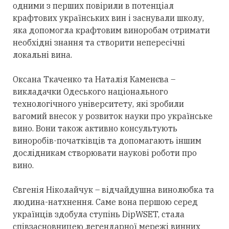
одними з перших повірили в потенціал
крафтових українських вин і заснували школу,
яка допомогла крафтовим виноробам отримати
необхідні знання та створити непересічні
локальні вина.
Оксана Ткаченко та Наталія Каменєва –
викладачки Одеського національного
технологічного університету, які зробили
вагомий внесок у розвиток науки про українське
вино. Вони також активно консультують
виноробів-початківців та допомагають іншим
дослідникам створювати наукові роботи про
вино.
Євгенія Ніколайчук – відчайдушна винолюбка та
людина-натхнення. Саме вона першою серед
українців здобула ступінь DipWSET, стала
співзасновницею легендарної мережі винних