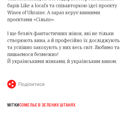
барів Like a local’s та співавторкою ідеї проєкту
Wines of Ukraine. А зараз керує винними
проєктами «Сільпо».
І ще безліч фантастичних жінок, які не тільки
створюють вина, а й професійно їх досліджують
та успішно закохують у них весь світ. Любимо та
пишаємося безмежно!
Й українськими жінками, й українським вином.
Поділитися
МІТКИ
СОМЕЛЬЄ В ЗЕЛЕНИХ ШТАНЯХ